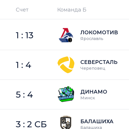
Счет
Команда Б
П —
кол-во поражений
ЛОКОМОТИВ
1 : 13
Ярославль
СЕВЕРСТАЛЬ
1 : 4
Череповец
ДИНАМО
5 : 4
Минск
БАЛАШИХА
3 : 2 СБ
Балашиха