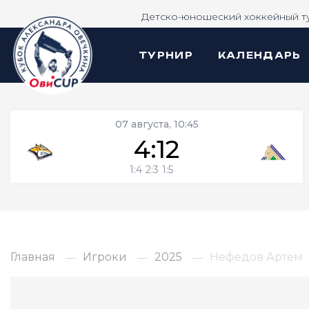
Детско-юношеский хоккейный т
ТУРНИР
КАЛЕНДАРЬ
07 августа, 10:45
4:12
1:4
2:3
1:5
Главная
Игроки
2025
Нефедов Артем