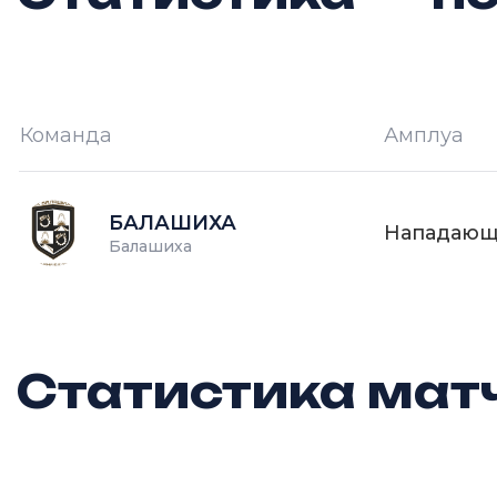
Команда
Амплуа
И —
кол-во проведённых игр
О
БАЛАШИХА
Нападаю
Балашиха
Статистика матч