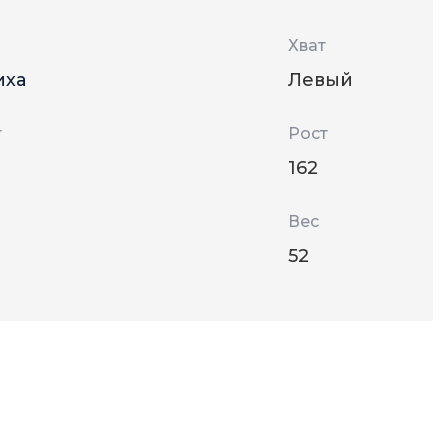
Хват
иха
Левый
т
Рост
162
Вес
52