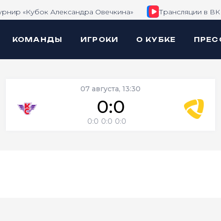
урнир «Кубок Александра Овечкина»
Трансляции в ВК
КОМАНДЫ
ИГРОКИ
О КУБКЕ
ПРЕС
07 августа, 13:30
0:0
0:0
0:0
0:0