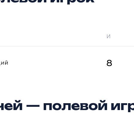
И
 —
кол-во очков в турнире
Ш —
кол-во за
8
щий
ей — полевой иг