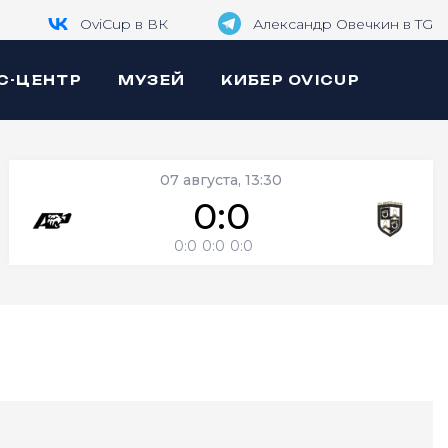
OviCup в ВК
Александр Овечкин в TG
С-ЦЕНТР
МУЗЕЙ
КИБЕР OVICUP
07 августа, 13:30
0:0
0:0
0:0
0:0