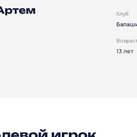
Артем
Клуб
Балаш
Возрас
13 лет
левой игрок