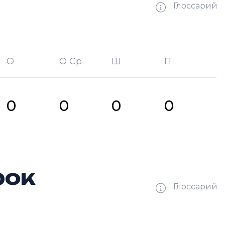
Глоссарий
О
О Ср
Ш
П
битых шайб
П —
кол-во передач
0
0
0
0
рок
Глоссарий