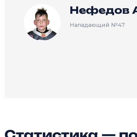
Нефедов 
Нападающий
№47
Статистика — по