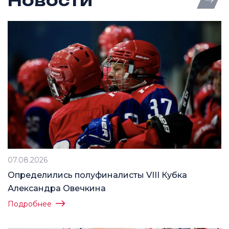
Новости
Все 
07.08.2026
Определились полуфиналисты VIII Кубка
Александра Овечкина
Подробнее