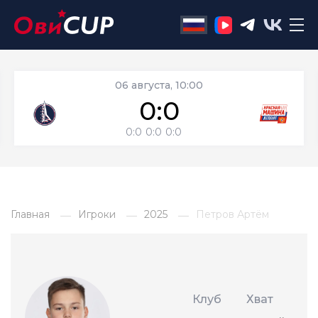
06 августа, 10:00
0:0
0:0
0:0
0:0
Главная
Игроки
2025
Петров Артём
Клуб
Хват