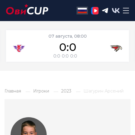
07 августа, 08:00
0:0
0:0
0:0
0:0
Главная
Игроки
2023
Шагурин Арсений