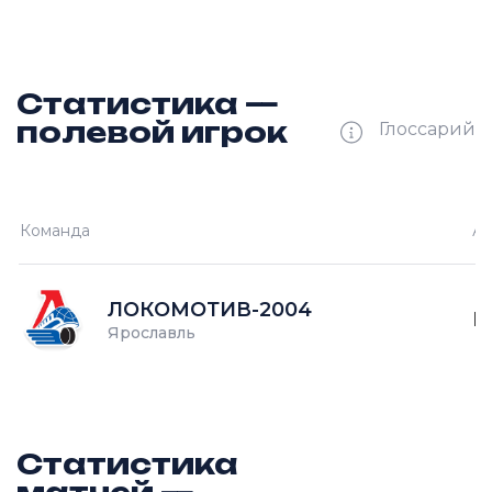
Статистика —
полевой игрок
Глоссарий
И —
кол-во проведённых игр
Команда
Ам
О —
кол-во очков в турнире
Ш —
П —
кол-во забитых шайб
кол-во передач
ЛОКОМОТИВ-2004
В
Ярославль
Статистика