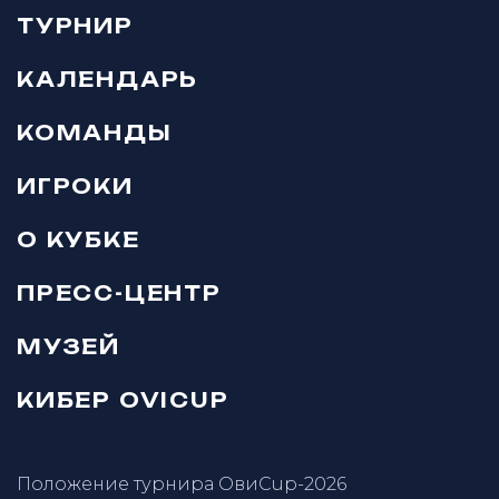
ТУРНИР
КАЛЕНДАРЬ
КОМАНДЫ
ИГРОКИ
О КУБКЕ
ПРЕСС-ЦЕНТР
МУЗЕЙ
КИБЕР OVICUP
Положение турнира ОвиCup-2026