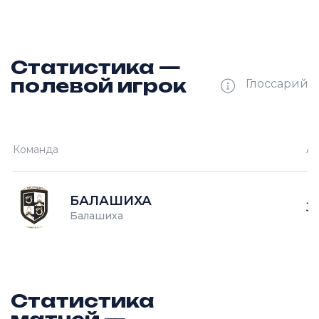
Статистика —
полевой игрок
Глоссарий
И —
кол-во проведённых игр
Команда
Ам
О —
кол-во очков в турнире
Ш —
П —
кол-во забитых шайб
кол-во передач
БАЛАШИХА
З
Балашиха
Статистика