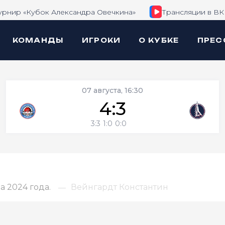
урнир «Кубок Александра Овечкина»
Трансляции в ВК
КОМАНДЫ
ИГРОКИ
О КУБКЕ
ПРЕС
07 августа, 16:30
4:3
3:3
1:0
0:0
 2024 года.
Вейнгардт Константин