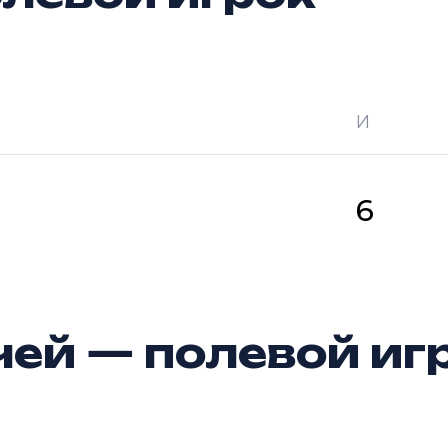
И
 —
кол-во очков в турнире
Ш —
кол-во за
6
ей — полевой иг