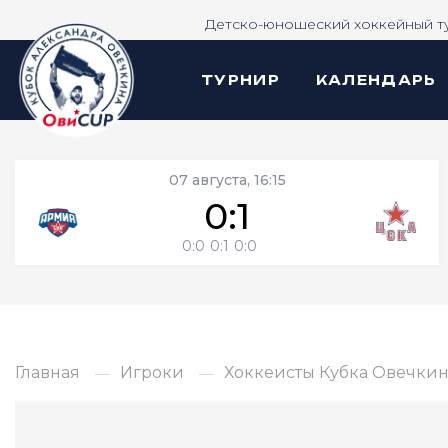
Детско-юношеский хоккейный т
ТУРНИР
КАЛЕНДАРЬ
07 августа, 16:15
0:1
0:0
0:1
0:0
Главная
Игроки
Хоккеисты Кубка Овечкина