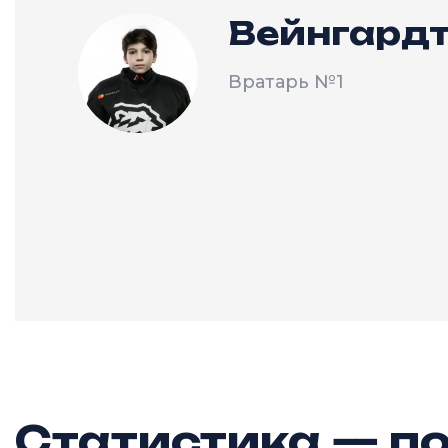
Вейнгардт
Вратарь
№1
Статистика — по