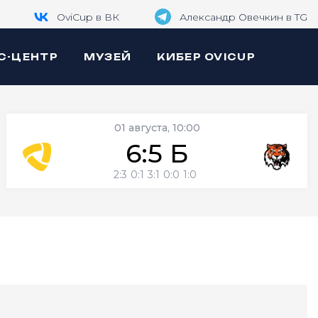
OviCup в ВК
Александр Овечкин в TG
С-ЦЕНТР
МУЗЕЙ
КИБЕР OVICUP
01 августа, 10:00
6:5 Б
2:3
0:1
3:1
0:0
1:0