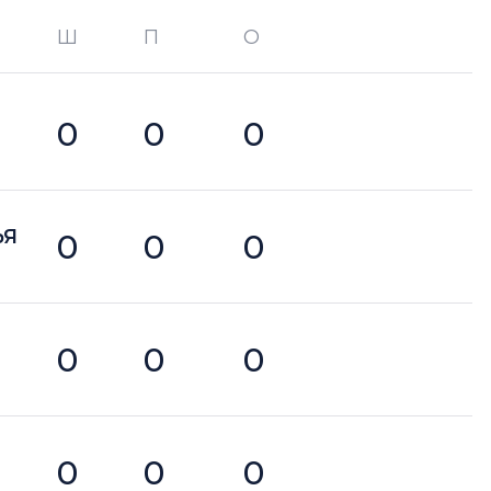
Ш
П
О
О —
кол-во очков в турнире
0
0
0
ЬЯ
0
0
0
0
0
0
0
0
0