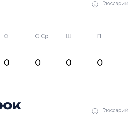
Глоссарий
О
О Ср
Ш
П
битых шайб
П —
кол-во передач
0
0
0
0
рок
Глоссарий