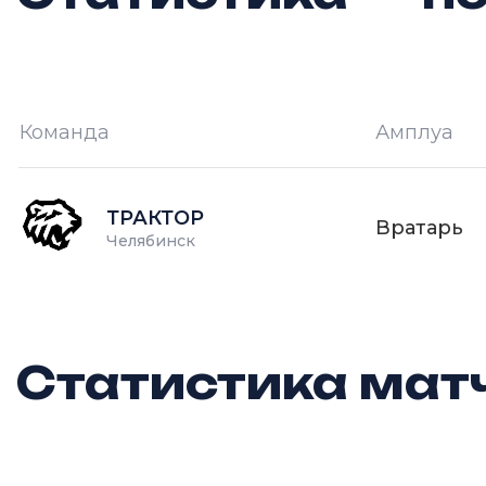
Команда
Амплуа
И —
кол-во проведённых игр
О
ТРАКТОР
Вратарь
Челябинск
Статистика матч