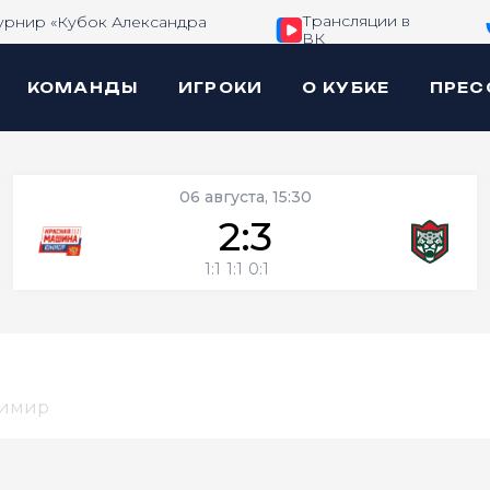
Трансляции в
урнир «Кубок Александра
ВК
КОМАНДЫ
ИГРОКИ
О КУБКЕ
ПРЕС
06 августа, 15:30
2:3
1:1
1:1
0:1
димир