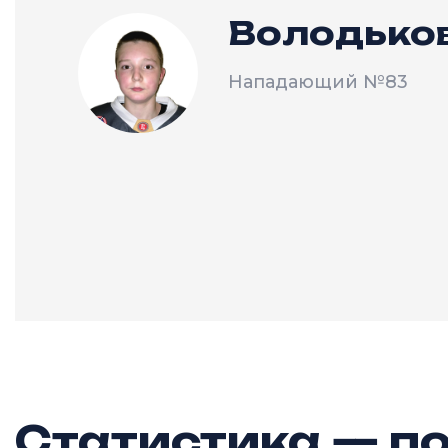
Володько
Нападающий
№83
Статистика — по