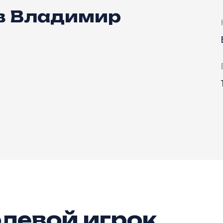
в Владимир
левой игрок