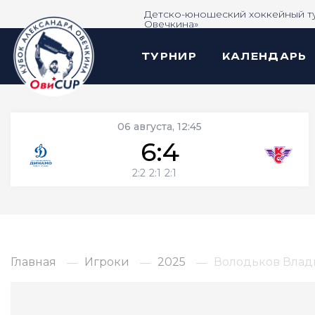
Детско-юношеский хоккейный т
Овечкина»
ТУРНИР
КАЛЕНДАРЬ
06 августа, 12:45
6:4
2:2
2:1
2:1
Главная
Игроки
2025
Володьков Вла