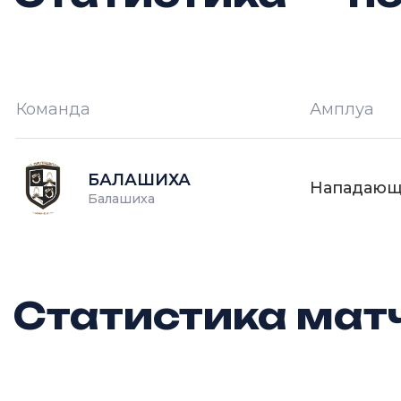
Команда
Амплуа
И —
кол-во проведённых игр
О
БАЛАШИХА
Нападаю
Балашиха
Статистика матч