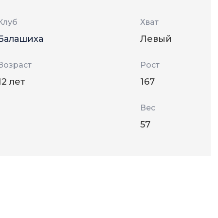
Клуб
Хват
Балашиха
Левый
Возраст
Рост
12 лет
167
Вес
57