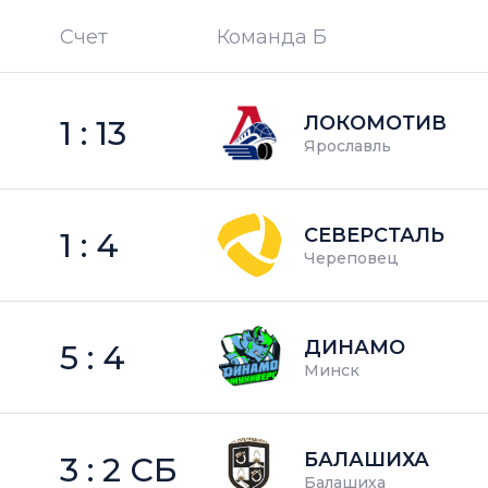
Счет
Команда Б
П —
кол-во поражений
ЛОКОМОТИВ
1 : 13
Ярославль
СЕВЕРСТАЛЬ
1 : 4
Череповец
ДИНАМО
5 : 4
Минск
БАЛАШИХА
3 : 2 СБ
Балашиха