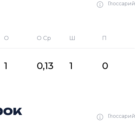
Глоссарий
О
О Ср
Ш
П
битых шайб
П —
кол-во передач
1
0,13
1
0
рок
Глоссарий