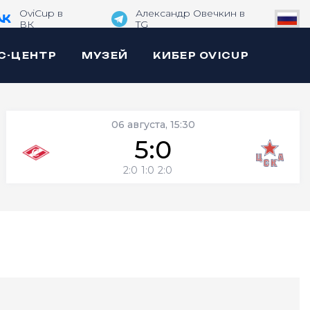
OviCup в
Александр Овечкин в
ВК
TG
С-ЦЕНТР
МУЗЕЙ
КИБЕР OVICUP
06 августа, 15:30
5:0
2:0
1:0
2:0