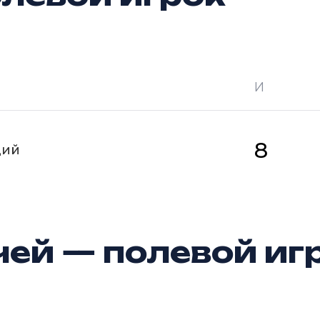
И
 —
кол-во очков в турнире
Ш —
кол-во за
8
щий
ей — полевой иг