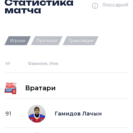
Статистика
Глоссарий
матча
Ш —
кол-во забитых шайб
Игроки
Протокол
Трансляция
П —
кол-во передач
О —
кол-во очков в турнирной таблице
№
Фамилия, Имя
ПШ —
пропущенные шайбы
-1 —
шайба забитая в меньшинстве без одного
игрока на площадке
Вратари
-2 —
шайба забитая в меньшинстве без двух
игроков на площад
+1 —
шайба забитая в большинстве на одного
91
Гамидов Лачын
игрока на площадке
+2 —
шайба забитая в большинстве на двух
игроков на площадке