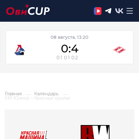
08 августа, 13:20
0:4
0:1
0:1
0:2
Главная
Календарь
КМ Юниор – Красные крылья