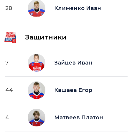
28
ПВ —
Клименко Иван
шайба забитая в пустые ворота
Защитники
71
Зайцев Иван
44
Кашаев Егор
4
Матвеев Платон