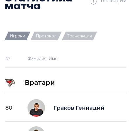
Глоссарий
матча
Ш —
кол-во забитых шайб
Игроки
Протокол
Трансляция
П —
кол-во передач
О —
кол-во очков в турнирной таблице
№
Фамилия, Имя
ПШ —
пропущенные шайбы
-1 —
шайба забитая в меньшинстве без одного
игрока на площадке
Вратари
-2 —
шайба забитая в меньшинстве без двух
игроков на площад
+1 —
шайба забитая в большинстве на одного
80
Граков Геннадий
игрока на площадке
+2 —
шайба забитая в большинстве на двух
игроков на площадке