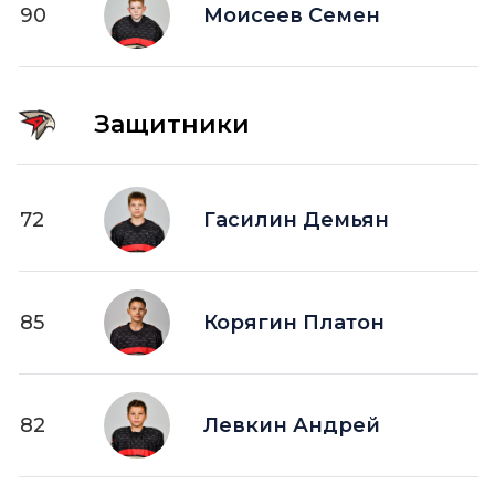
90
ПВ —
Моисеев Семен
шайба забитая в пустые ворота
Защитники
72
Гасилин Демьян
85
Корягин Платон
82
Левкин Андрей