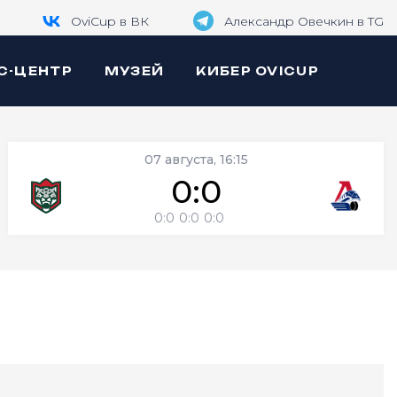
OviCup в ВК
Александр Овечкин в TG
С-ЦЕНТР
МУЗЕЙ
КИБЕР OVICUP
07 августа, 16:15
0:0
0:0
0:0
0:0