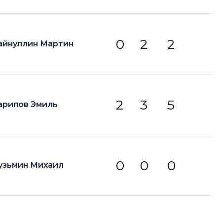
0
2
2
айнуллин Мартин
2
3
5
арипов Эмиль
0
0
0
узьмин Михаил