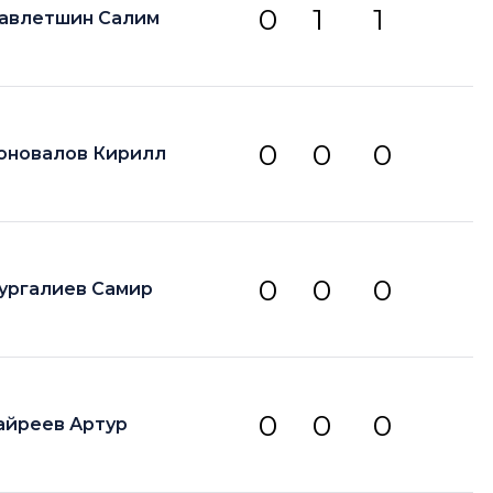
0
1
1
авлетшин Салим
0
0
0
оновалов Кирилл
0
0
0
ургалиев Самир
0
0
0
айреев Артур