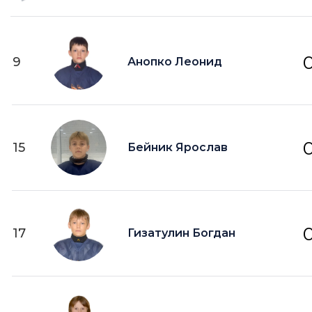
9
Анопко Леонид
15
Бейник Ярослав
17
Гизатулин Богдан