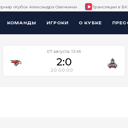
урнир «Кубок Александра Овечкина»
Трансляции в ВК
КОМАНДЫ
ИГРОКИ
О КУБКЕ
ПРЕС
07 августа, 13:45
2:0
2:0
0:0
0:0