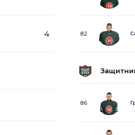
4
82
С
Защитни
86
Г