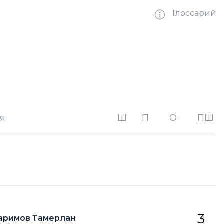
Глоссарий
ве без одного игрока на площадке
ве без двух игроков на площад
я
Ш
П
О
ПШ
ве на одного игрока на площадке
тве на двух игроков на площадке
орота
3
аримов Тамерлан