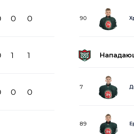
0
0
0
90
Х
0
1
1
Нападаю
7
Д
0
0
0
89
Е