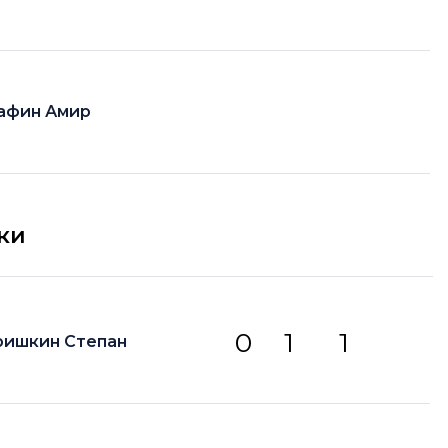
афин Амир
ки
0
1
1
ришкин Степан