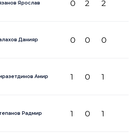
0
2
2
язанов Ярослав
0
0
0
алахов Данияр
1
0
1
иразетдинов Амир
1
0
1
тепанов Радмир