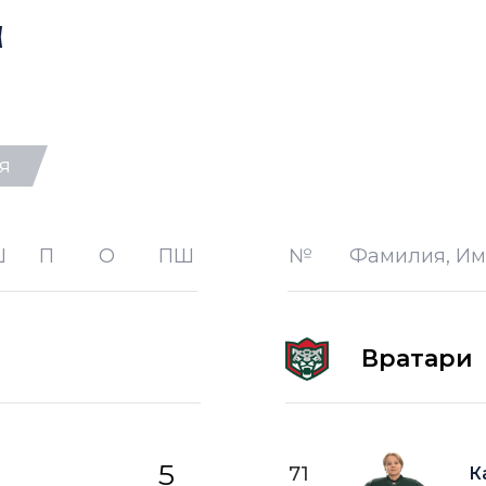
а
я
-1 —
шайба забитая в меньшинст
-2 —
шайба забитая в меньшинст
Ш
П
О
ПШ
№
Фамилия, Им
лице
+1 —
шайба забитая в большинст
+2 —
шайба забитая в большинс
Вратари
ПВ —
шайба забитая в пустые в
5
71
К