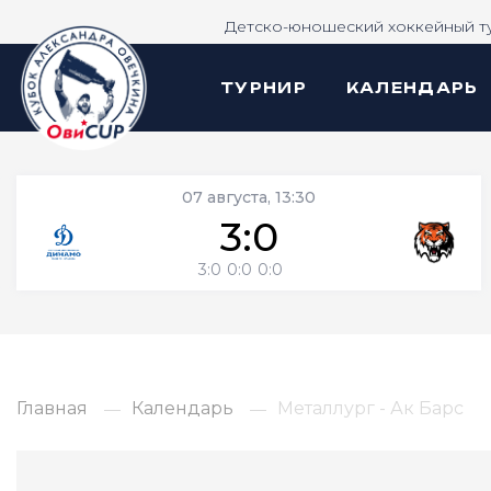
Детско-юношеский хоккейный т
ТУРНИР
КАЛЕНДАРЬ
07 августа, 13:30
3:0
3:0
0:0
0:0
Главная
Календарь
Металлург - Ак Барс