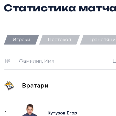
Статистика матч
Игроки
Протокол
Трансляци
Ш —
кол-во забитых шайб
П —
кол-во передач
№
Фамилия, Имя
О —
кол-во очков в турнирной таб
ПШ —
пропущенные шайбы
Вратари
1
Кутузов Егор