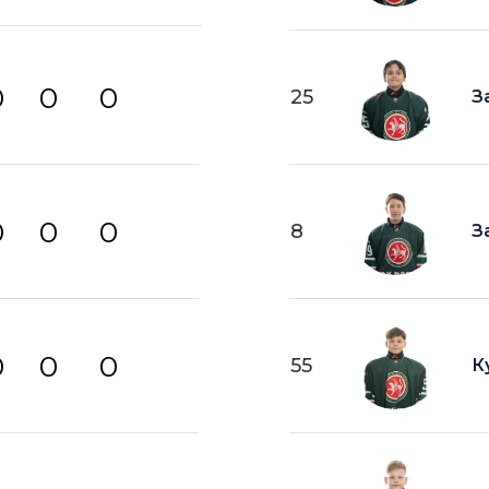
0
0
0
25
З
0
0
0
8
З
0
0
0
55
К