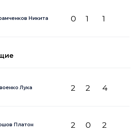
0
1
1
рамченков Никита
щие
2
2
4
военко Лука
2
0
2
ршов Платон