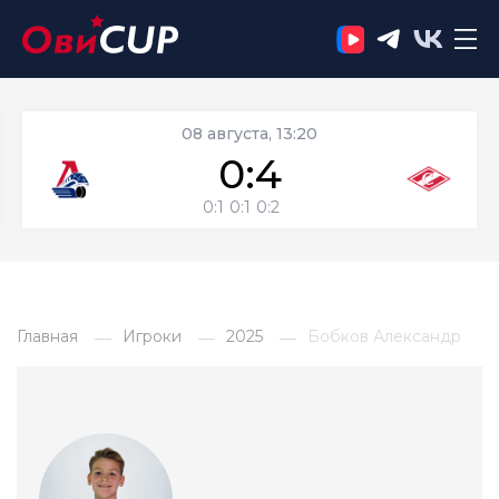
08 августа, 13:20
0:4
0:1
0:1
0:2
Главная
Игроки
2025
Бобков Александр