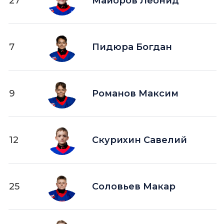
27
Майоров Леонид
7
Пидюра Богдан
9
Романов Максим
12
Скурихин Савелий
25
Соловьев Макар