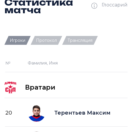
Статистика
Глоссарий
матча
Ш —
кол-во забитых шайб
Игроки
Протокол
Трансляция
П —
кол-во передач
О —
кол-во очков в турнирной таблице
№
Фамилия, Имя
ПШ —
пропущенные шайбы
-1 —
шайба забитая в меньшинстве без одного
игрока на площадке
Вратари
-2 —
шайба забитая в меньшинстве без двух
игроков на площад
+1 —
шайба забитая в большинстве на одного
20
Терентьев Максим
игрока на площадке
+2 —
шайба забитая в большинстве на двух
игроков на площадке