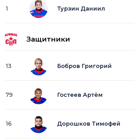
1
ПВ —
Турзин Даниил
шайба забитая в пустые ворота
Защитники
13
Бобров Григорий
79
Гостеев Артём
16
Дорошков Тимофей