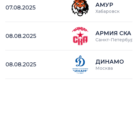
АМУР
07.08.2025
Хабаровск
АРМИЯ СКА
08.08.2025
Санкт-Петербург
ДИНАМО
08.08.2025
Москва