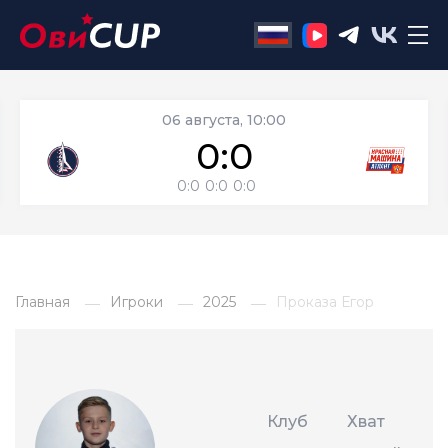
06 августа, 10:00
0:0
0:0
0:0
0:0
Главная
Игроки
2025
Проказа Егор
Клуб
Хват