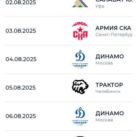
02.08.2025
Уфа
АРМИЯ СКА
03.08.2025
Санкт-Петербург
ДИНАМО
04.08.2025
Москва
ТРАКТОР
05.08.2025
Челябинск
ДИНАМО
06.08.2025
Москва