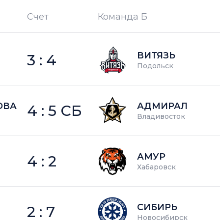
Счет
Команда Б
П —
кол-во поражений
ВИТЯЗЬ
3 : 4
Подольск
ОВА
АДМИРАЛ
4 : 5 СБ
Владивосток
АМУР
4 : 2
Хабаровск
СИБИРЬ
2 : 7
Новосибирск