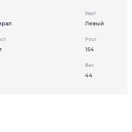
Хват
ирал
Левый
ст
Рост
т
154
Вес
44