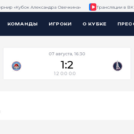
урнир «Кубок Александра Овечкина»
Трансляции в ВК
КОМАНДЫ
ИГРОКИ
О КУБКЕ
ПРЕС
07 августа, 16:30
1:2
1:2
0:0
0:0
м