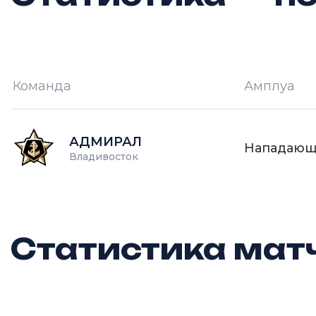
Команда
Амплуа
И —
кол-во проведённых игр
О
АДМИРАЛ
Нападаю
Владивосток
Статистика матч