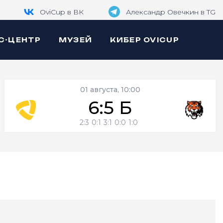
OviCup в ВК
Александр Овечкин в TG
С-ЦЕНТР
МУЗЕЙ
КИБЕР OVICUP
01 августа, 10:00
6:5 Б
2:3
0:1
3:1
0:0
1:0