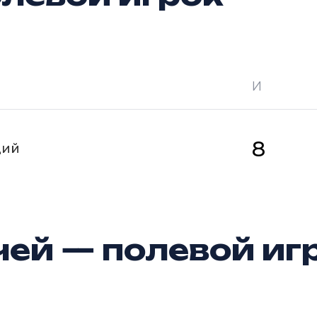
И
 —
кол-во очков в турнире
Ш —
кол-во за
8
щий
ей — полевой иг