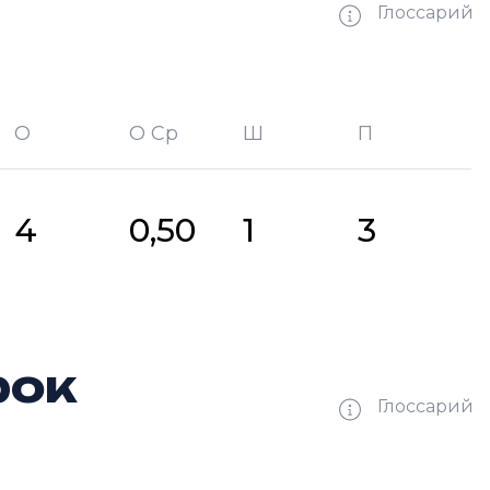
Глоссарий
О
О Ср
Ш
П
битых шайб
П —
кол-во передач
4
0,50
1
3
рок
Глоссарий