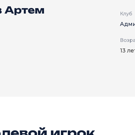
 Артем
Клуб
Адм
Возра
13 ле
левой игрок