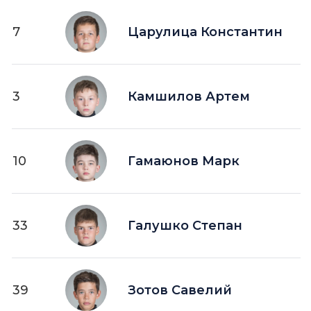
7
Царулица Константин
3
Камшилов Артем
10
Гамаюнов Марк
33
Галушко Степан
39
Зотов Савелий