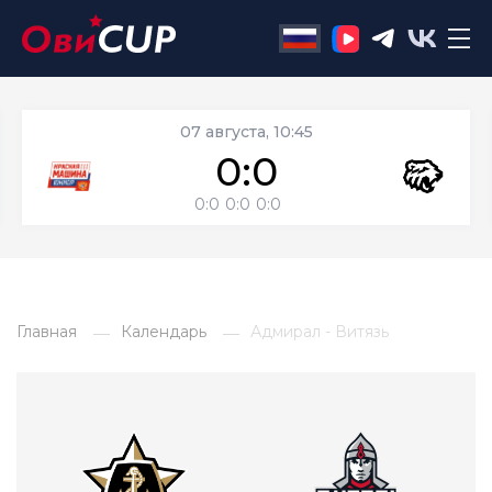
07 августа, 10:45
0:0
0:0
0:0
0:0
Главная
Календарь
Адмирал - Витязь