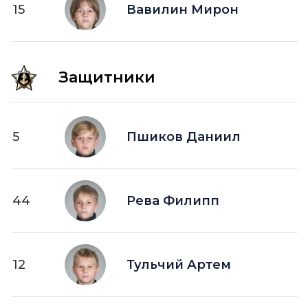
15
ПВ —
Вавилин Мирон
шайба забитая в пустые ворота
Защитники
5
Пшиков Даниил
44
Рева Филипп
12
Тульчий Артем