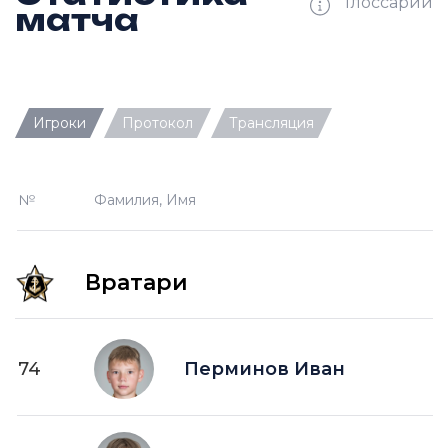
Глоссарий
матча
Ш —
кол-во забитых шайб
Игроки
Протокол
Трансляция
П —
кол-во передач
О —
кол-во очков в турнирной таблице
№
Фамилия, Имя
ПШ —
пропущенные шайбы
-1 —
шайба забитая в меньшинстве без одного
игрока на площадке
Вратари
-2 —
шайба забитая в меньшинстве без двух
игроков на площад
+1 —
шайба забитая в большинстве на одного
74
Перминов Иван
игрока на площадке
+2 —
шайба забитая в большинстве на двух
игроков на площадке