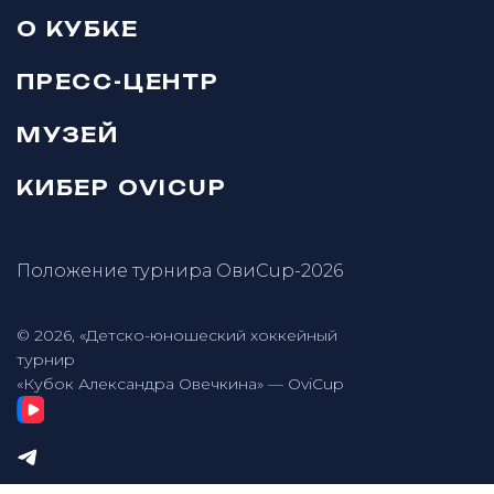
О КУБКЕ
ПРЕСС-ЦЕНТР
МУЗЕЙ
КИБЕР OVICUP
Положение турнира ОвиCup-2026
© 2026, «Детско-юношеский хоккейный
турнир
«Кубок Александра Овечкина» — OviCup