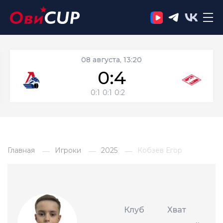
08 августа, 13:20
0:4
0:1
0:1
0:2
Главная
Игроки
2025
Кобзев Егор
Клуб
Хват