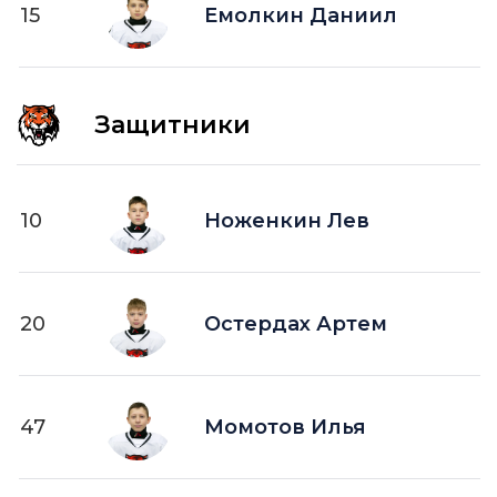
15
ПВ —
Емолкин Даниил
шайба забитая в пустые ворота
Защитники
10
Ноженкин Лев
20
Остердах Артем
47
Момотов Илья