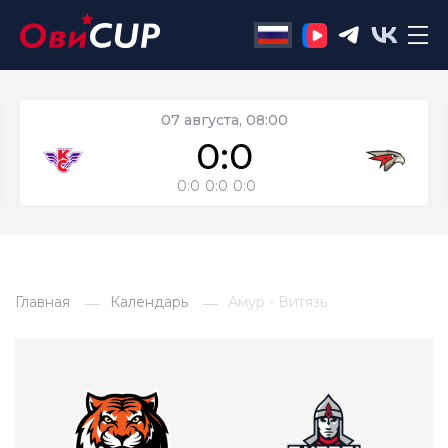
07 августа, 08:00
0:0
0:0
0:0
0:0
Главная
Календарь
Амур - Витязь