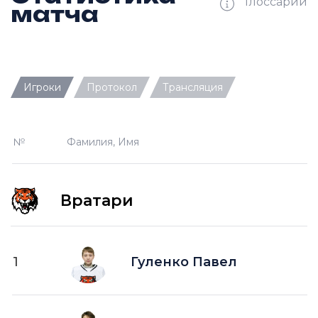
Глоссарий
матча
Ш —
кол-во забитых шайб
Игроки
Протокол
Трансляция
П —
кол-во передач
О —
кол-во очков в турнирной таблице
№
Фамилия, Имя
ПШ —
пропущенные шайбы
-1 —
шайба забитая в меньшинстве без одного
игрока на площадке
Вратари
-2 —
шайба забитая в меньшинстве без двух
игроков на площад
+1 —
шайба забитая в большинстве на одного
1
Гуленко Павел
игрока на площадке
+2 —
шайба забитая в большинстве на двух
игроков на площадке