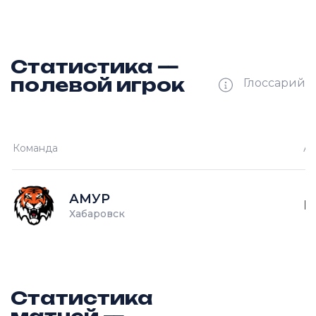
Статистика —
полевой игрок
Глоссарий
И —
кол-во проведённых игр
Команда
Ам
О —
кол-во очков в турнире
Ш —
П —
кол-во забитых шайб
кол-во передач
АМУР
Н
Хабаровск
Статистика