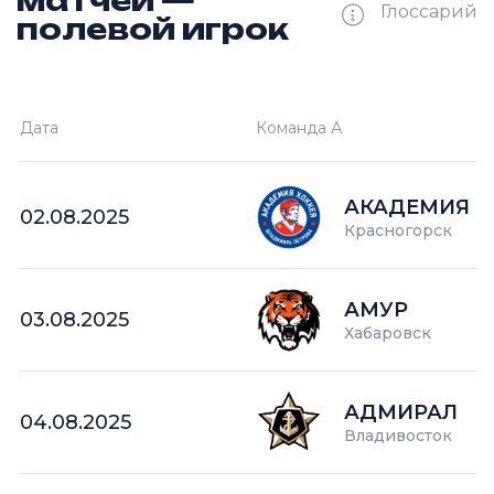
матчей —
Глоссарий
полевой игрок
Ш —
кол-во забитых шайб
Дата
Команда А
П —
кол-во поражений
О —
кол-во очков в турнире
АКАДЕМИЯ П
02.08.2025
Красногорск
АМУР
03.08.2025
Хабаровск
АДМИРАЛ
04.08.2025
Владивосток