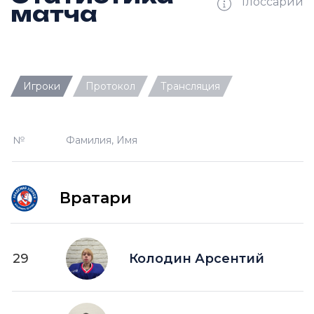
Глоссарий
матча
Ш —
кол-во забитых шайб
Игроки
Протокол
Трансляция
П —
кол-во передач
О —
кол-во очков в турнирной таблице
№
Фамилия, Имя
ПШ —
пропущенные шайбы
-1 —
шайба забитая в меньшинстве без одного
игрока на площадке
Вратари
-2 —
шайба забитая в меньшинстве без двух
игроков на площад
+1 —
шайба забитая в большинстве на одного
29
Колодин Арсентий
игрока на площадке
+2 —
шайба забитая в большинстве на двух
игроков на площадке