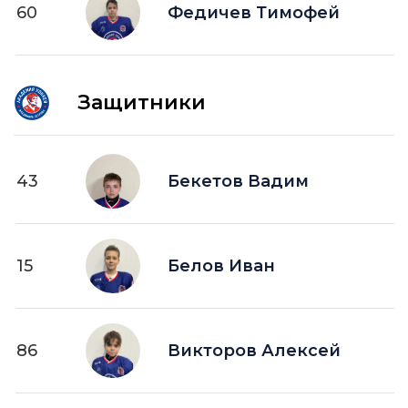
60
ПВ —
Федичев Тимофей
шайба забитая в пустые ворота
Защитники
43
Бекетов Вадим
15
Белов Иван
86
Викторов Алексей