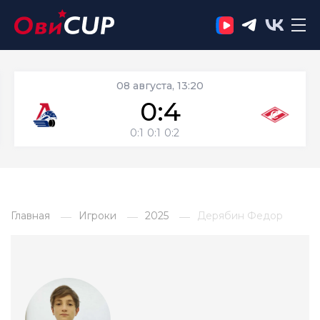
08 августа, 13:20
0:4
0:1
0:1
0:2
Главная
Игроки
2025
Дерябин Федор