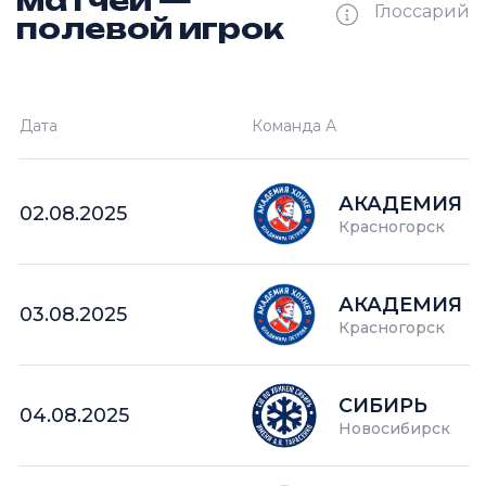
матчей —
Глоссарий
полевой игрок
Ш —
кол-во забитых шайб
Дата
Команда А
П —
кол-во поражений
О —
кол-во очков в турнире
АКАДЕМИЯ П
02.08.2025
Красногорск
АКАДЕМИЯ П
03.08.2025
Красногорск
СИБИРЬ
04.08.2025
Новосибирск