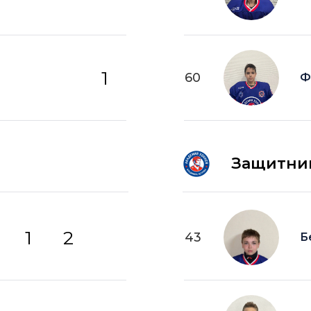
1
60
Ф
Защитни
1
2
43
Б