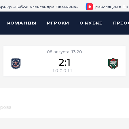
урнир «Кубок Александра Овечкина»
Трансляции в ВК
КОМАНДЫ
ИГРОКИ
О КУБКЕ
ПРЕС
08 августа, 13:20
2:1
1:0
0:0
1:1
трова