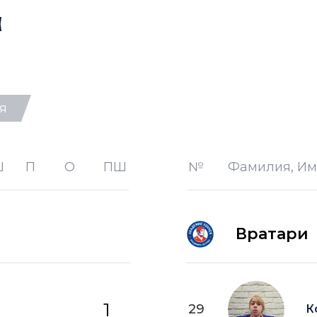
а
я
-1 —
шайба забитая в меньшинст
-2 —
шайба забитая в меньшинст
Ш
П
О
ПШ
№
Фамилия, Им
лице
+1 —
шайба забитая в большинст
+2 —
шайба забитая в большинс
Вратари
ПВ —
шайба забитая в пустые в
1
29
К