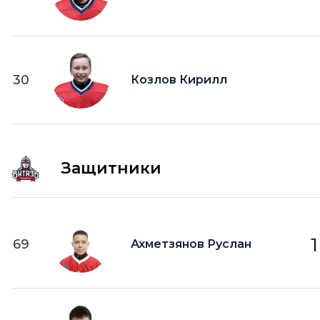
30
Козлов Кирилл
Защитники
1
69
Ахметзянов Руслан