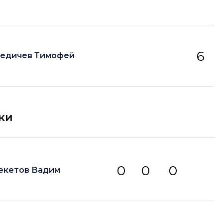
6
едичев Тимофей
ки
0
0
0
екетов Вадим