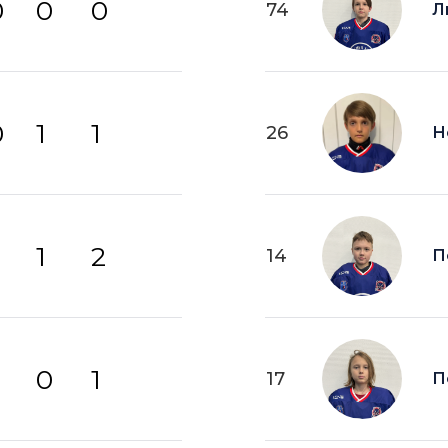
0
0
0
74
Л
0
1
1
26
Н
1
2
14
П
0
1
17
П