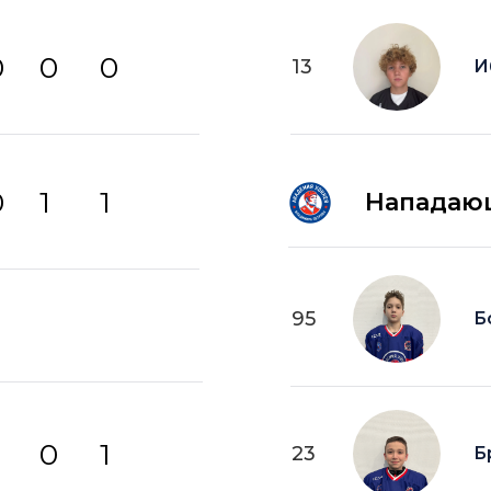
0
0
0
13
И
0
1
1
Нападаю
95
Б
0
1
23
Б