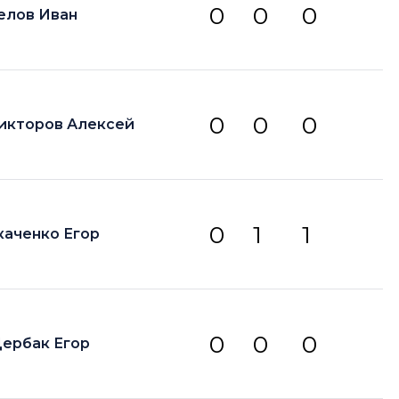
0
0
0
елов Иван
0
0
0
икторов Алексей
0
1
1
каченко Егор
0
0
0
ербак Егор