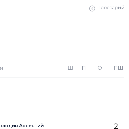
Глоссарий
ве без одного игрока на площадке
ве без двух игроков на площад
я
Ш
П
О
ПШ
ве на одного игрока на площадке
тве на двух игроков на площадке
орота
2
олодин Арсентий