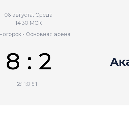
06 августа, Среда
14:30 МСК
ногорск - Основная арена
8 : 2
Ак
2:1
1:0
5:1