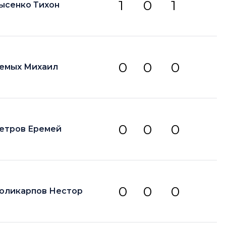
1
0
1
ысенко Тихон
0
0
0
емых Михаил
0
0
0
етров Еремей
0
0
0
оликарпов Нестор