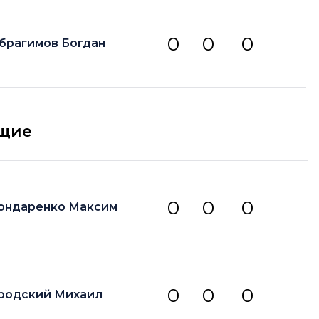
0
0
0
брагимов Богдан
щие
0
0
0
ондаренко Максим
0
0
0
родский Михаил