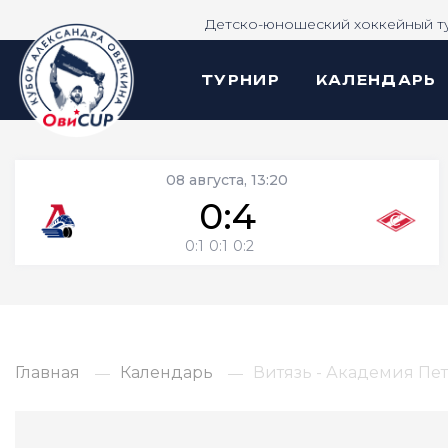
Детско-юношеский хоккейный т
ТУРНИР
КАЛЕНДАРЬ
08 августа, 13:20
0:4
0:1
0:1
0:2
Главная
Календарь
Витязь - Академия Пе