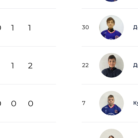
0
1
1
30
Д
1
2
22
Д
0
0
0
7
К