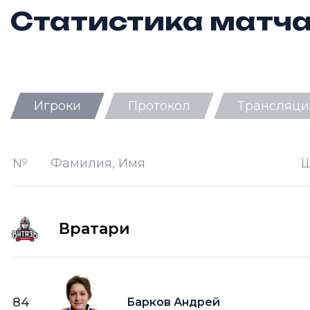
Статистика матч
Игроки
Протокол
Трансляци
Ш —
кол-во забитых шайб
П —
кол-во передач
№
Фамилия, Имя
О —
кол-во очков в турнирной таб
ПШ —
пропущенные шайбы
Вратари
84
Барков Андрей