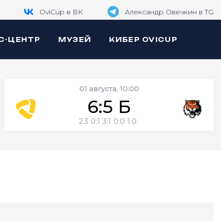
OviCup в ВК
Александр Овечкин в TG
С-ЦЕНТР
МУЗЕЙ
КИБЕР OVICUP
01 августа, 10:00
6:5 Б
2:3
0:1
3:1
0:0
1:0