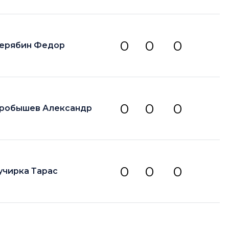
0
0
0
ерябин Федор
0
0
0
робышев Александр
0
0
0
учирка Тарас