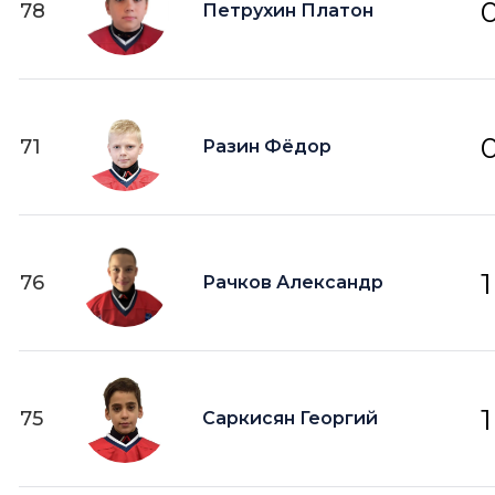
78
Петрухин Платон
71
Разин Фёдор
1
76
Рачков Александр
1
75
Саркисян Георгий