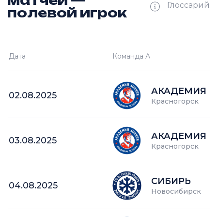
матчей —
Глоссарий
полевой игрок
Ш —
кол-во забитых шайб
Дата
Команда А
П —
кол-во поражений
О —
кол-во очков в турнире
АКАДЕМИЯ П
02.08.2025
Красногорск
АКАДЕМИЯ П
03.08.2025
Красногорск
СИБИРЬ
04.08.2025
Новосибирск