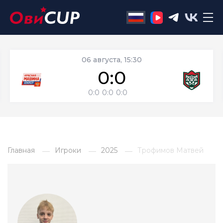
06 августа, 15:30
0:0
0:0
0:0
0:0
Главная
Игроки
2025
Трофимов Матвей