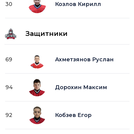
30
ПВ —
Козлов Кирилл
шайба забитая в пустые ворота
Защитники
69
Ахметзянов Руслан
94
Дорохин Максим
92
Кобзев Егор