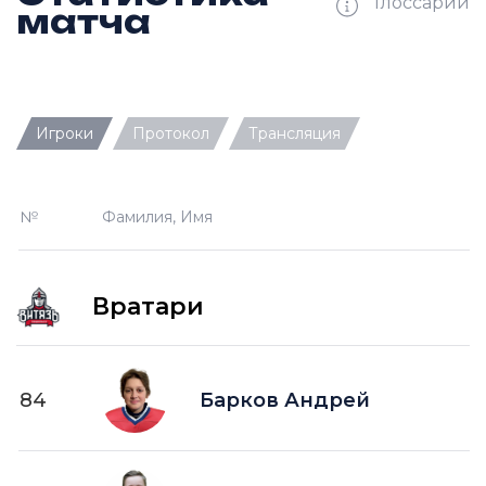
Глоссарий
матча
Ш —
кол-во забитых шайб
Игроки
Протокол
Трансляция
П —
кол-во передач
О —
кол-во очков в турнирной таблице
№
Фамилия, Имя
ПШ —
пропущенные шайбы
-1 —
шайба забитая в меньшинстве без одного
игрока на площадке
Вратари
-2 —
шайба забитая в меньшинстве без двух
игроков на площад
+1 —
шайба забитая в большинстве на одного
84
Барков Андрей
игрока на площадке
+2 —
шайба забитая в большинстве на двух
игроков на площадке