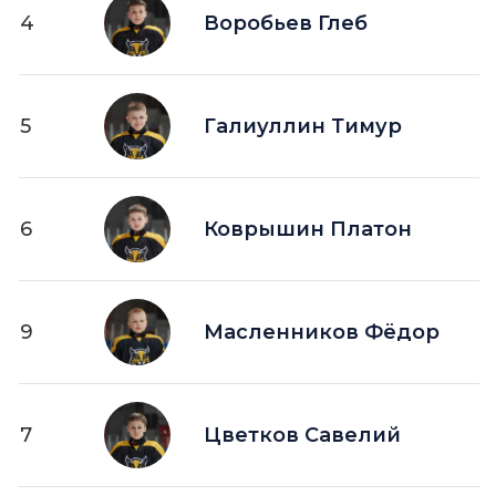
4
Воробьев Глеб
5
Галиуллин Тимур
6
Коврышин Платон
9
Масленников Фёдор
7
Цветков Савелий