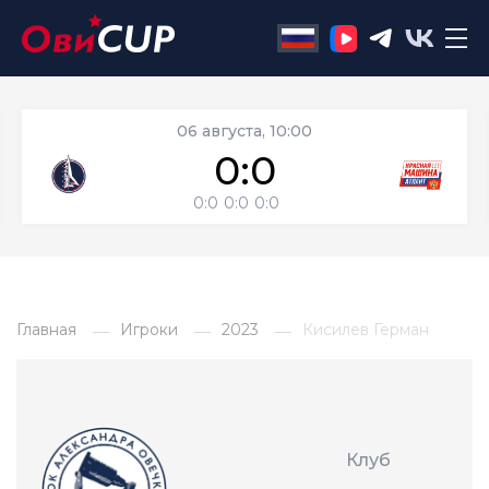
06 августа, 10:00
0:0
0:0
0:0
0:0
Главная
Игроки
2023
Кисилев Герман
Клуб