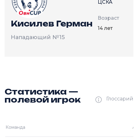
ЦСКА
Возраст
Кисилев Герман
14 лет
Нападающий
№15
Статистика —
полевой игрок
Глоссарий
И —
кол-во проведённых игр
Команда
Ам
О —
кол-во очков в турнире