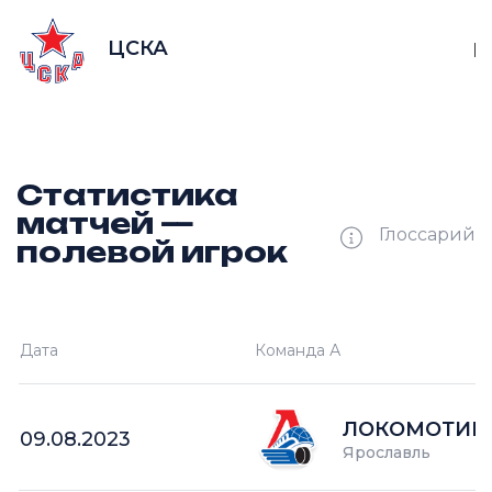
Ш —
П —
кол-во забитых шайб
кол-во передач
ЦСКА
Н
Статистика
матчей —
Глоссарий
полевой игрок
Ш —
кол-во забитых шайб
Дата
Команда А
П —
кол-во поражений
О —
кол-во очков в турнире
ЛОКОМОТИВ-
09.08.2023
Ярославль