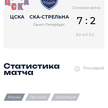
Основная арена
ЦСКА
СКА-СТРЕЛЬНА
7 : 2
Санкт-Петербург
3:0
4:0
0:2
Статистика
Глоссарий
матча
Ш —
кол-во забитых шайб
Игроки
Протокол
Трансляция
П —
кол-во передач