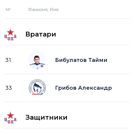
О —
кол-во очков в турнирной таблице
№
Фамилия, Имя
ПШ —
пропущенные шайбы
-1 —
шайба забитая в меньшинстве без одного
игрока на площадке
Вратари
-2 —
шайба забитая в меньшинстве без двух
игроков на площад
+1 —
шайба забитая в большинстве на одного
31
Бибулатов Тайми
игрока на площадке
+2 —
шайба забитая в большинстве на двух
игроков на площадке
33
ПВ —
Грибов Александр
шайба забитая в пустые ворота
Защитники