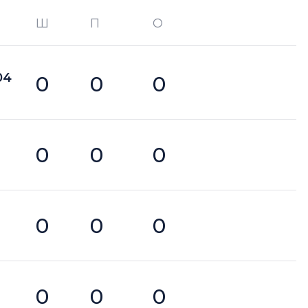
Ш
П
О
О —
кол-во очков в турнире
04
0
0
0
0
0
0
0
0
0
0
0
0