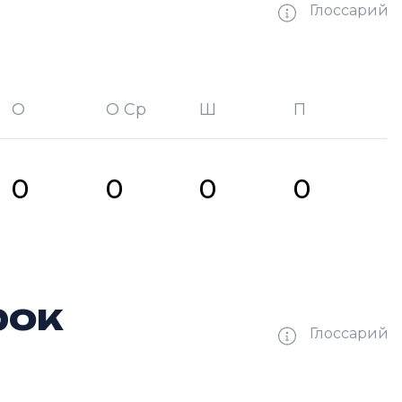
Глоссарий
О
О Ср
Ш
П
битых шайб
П —
кол-во передач
0
0
0
0
рок
Глоссарий