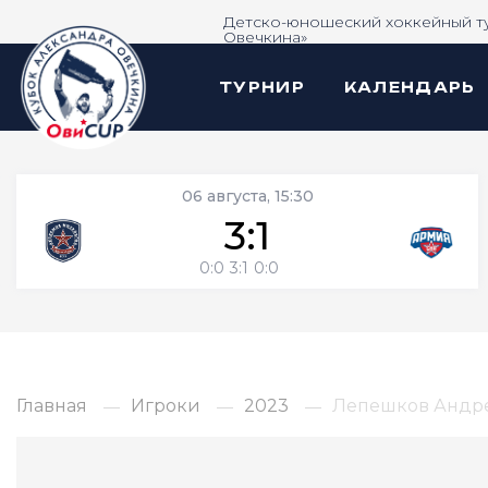
Детско-юношеский хоккейный т
Овечкина»
ТУРНИР
КАЛЕНДАРЬ
06 августа, 15:30
3:1
0:0
3:1
0:0
Главная
Игроки
2023
Лепешков Андр