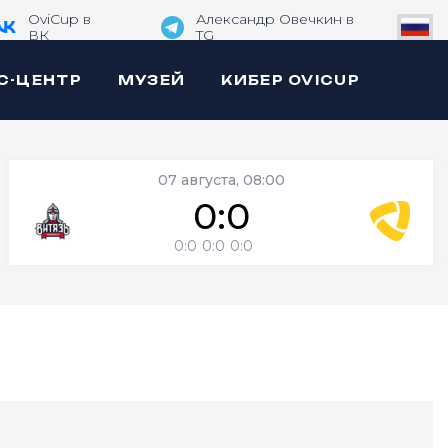
OviCup в
Александр Овечкин в
ВК
TG
С-ЦЕНТР
МУЗЕЙ
КИБЕР OVICUP
07 августа, 08:00
0:0
0:0
0:0
0:0