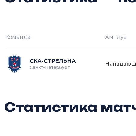
Команда
Амплуа
И —
кол-во проведённых игр
О
СКА-СТРЕЛЬНА
Нападаю
Санкт-Петербург
Статистика матч