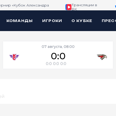
Трансляции в
урнир «Кубок Александра
ВК
КОМАНДЫ
ИГРОКИ
О КУБКЕ
ПРЕС
07 августа, 08:00
0:0
0:0
0:0
0:0
ей