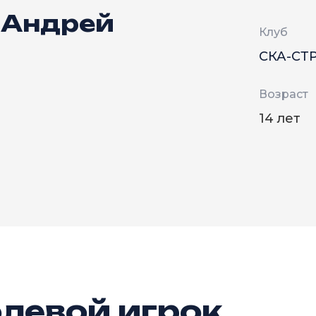
 Андрей
Клуб
СКА-СТ
Возраст
14 лет
левой игрок