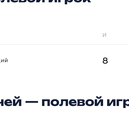
И
 —
кол-во очков в турнире
Ш —
кол-во за
8
щий
ей — полевой иг