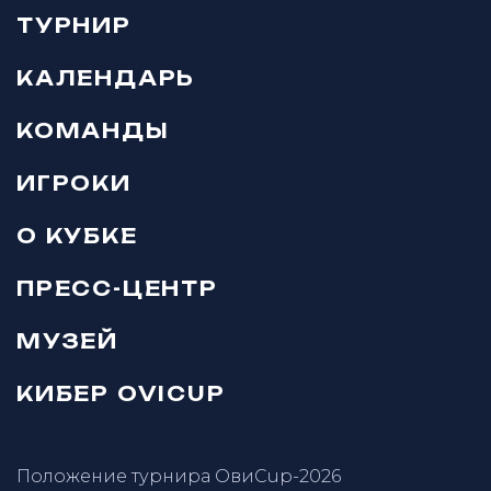
ТУРНИР
КАЛЕНДАРЬ
КОМАНДЫ
ИГРОКИ
О КУБКЕ
ПРЕСС-ЦЕНТР
МУЗЕЙ
КИБЕР OVICUP
Положение турнира ОвиCup-2026