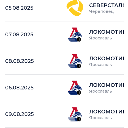
СЕВЕРСТАЛЬ
05.08.2025
Череповец
ЛОКОМОТИВ
07.08.2025
Ярославль
ЛОКОМОТИВ
08.08.2025
Ярославль
ЛОКОМОТИВ
06.08.2025
Ярославль
ЛОКОМОТИВ
09.08.2025
Ярославль