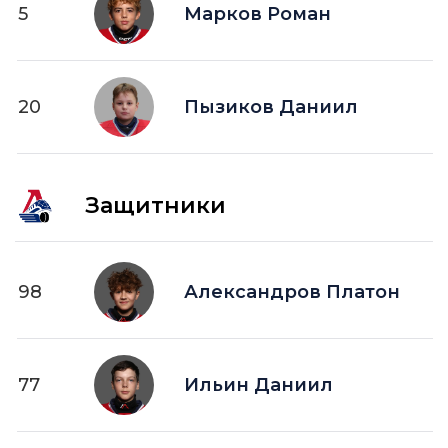
5
ПВ —
Марков Роман
шайба забитая в пустые ворота
20
Пызиков Даниил
Защитники
98
Александров Платон
77
Ильин Даниил