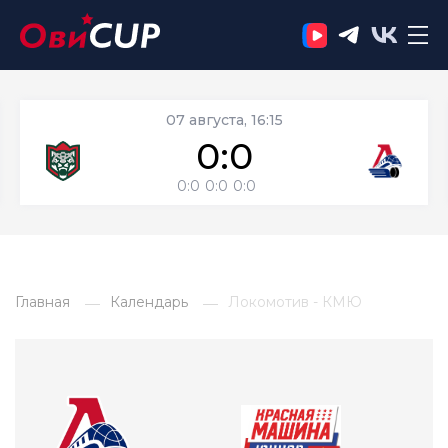
07 августа, 16:15
0:0
0:0
0:0
0:0
Главная
Календарь
Локомотив - КМЮ