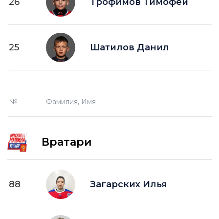
26
Трофимов Тимофей
25
Шатилов Данил
№
Фамилия, Имя
Вратари
88
Загарских Илья