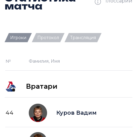
Глоссарий
матча
Ш —
кол-во забитых шайб
Игроки
Протокол
Трансляция
П —
кол-во передач
О —
кол-во очков в турнирной таблице
№
Фамилия, Имя
ПШ —
пропущенные шайбы
-1 —
шайба забитая в меньшинстве без одного
игрока на площадке
Вратари
-2 —
шайба забитая в меньшинстве без двух
игроков на площад
+1 —
шайба забитая в большинстве на одного
44
Куров Вадим
игрока на площадке
+2 —
шайба забитая в большинстве на двух
игроков на площадке