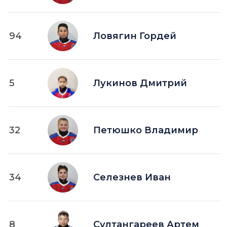
94
Ловягин Гордей
5
Лукинов Дмитрий
32
Петюшко Владимир
34
Селезнев Иван
8
Султангареев Артем