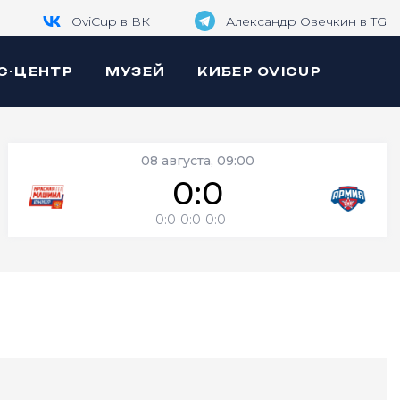
OviCup в ВК
Александр Овечкин в TG
С-ЦЕНТР
МУЗЕЙ
КИБЕР OVICUP
08 августа, 09:00
0:0
0:0
0:0
0:0