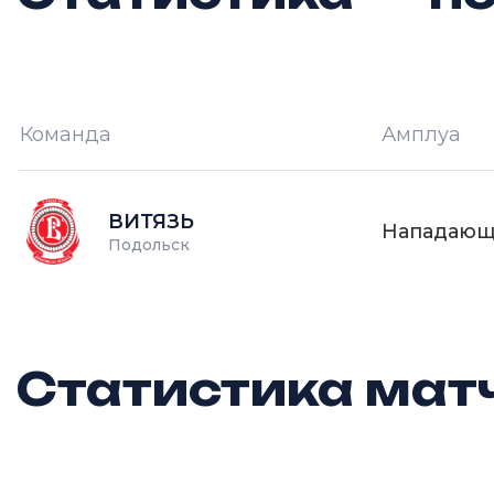
Команда
Амплуа
И —
кол-во проведённых игр
О
ВИТЯЗЬ
Нападаю
Подольск
Статистика матч