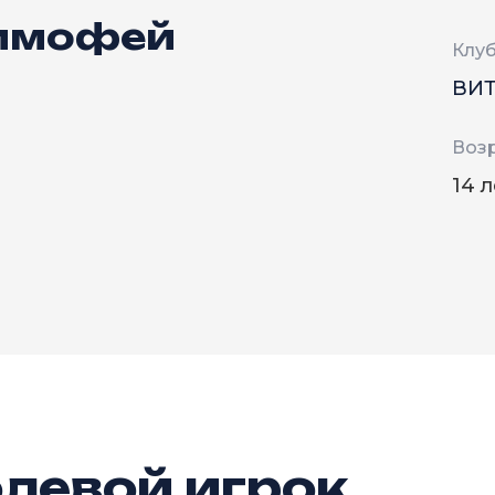
Тимофей
Клу
ВИТ
Воз
14 
левой игрок