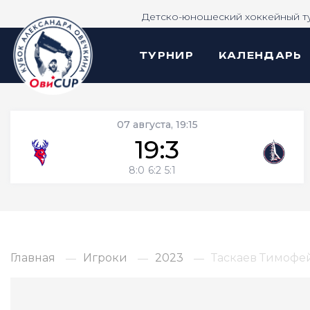
Детско-юношеский хоккейный т
ТУРНИР
КАЛЕНДАРЬ
07 августа, 19:15
19:3
8:0
6:2
5:1
Главная
Игроки
2023
Таскаев Тимофе