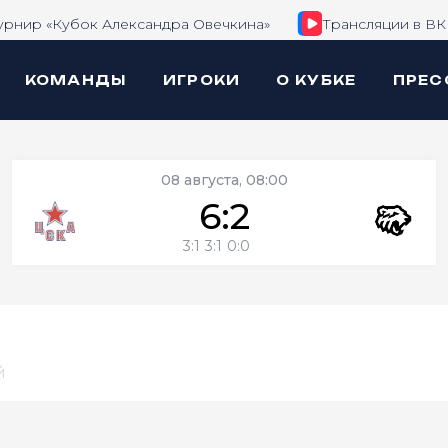
урнир «Кубок Александра Овечкина»
Трансляции в ВК
КОМАНДЫ
ИГРОКИ
О КУБКЕ
ПРЕС
08 августа, 08:00
6:2
3:1
3:1
0:0
й