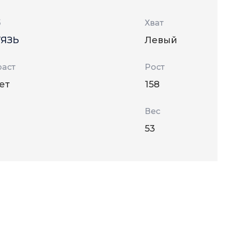
б
Хват
ЯЗЬ
Левый
раст
Рост
лет
158
Вес
53