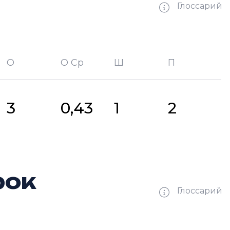
Глоссарий
О
О Ср
Ш
П
битых шайб
П —
кол-во передач
3
0,43
1
2
рок
Глоссарий