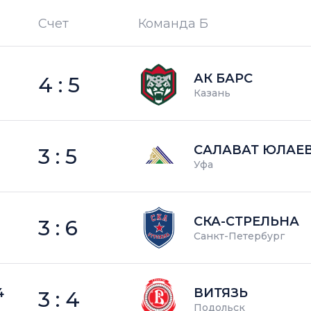
Счет
Команда Б
П —
кол-во поражений
АК БАРС
4 : 5
Казань
САЛАВАТ ЮЛАЕ
3 : 5
Уфа
СКА-СТРЕЛЬНА
3 : 6
Санкт-Петербург
4
ВИТЯЗЬ
3 : 4
Подольск