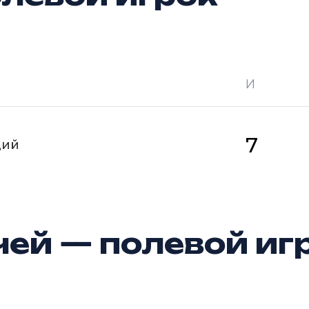
И
 —
кол-во очков в турнире
Ш —
кол-во за
7
щий
ей — полевой иг