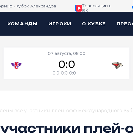
Трансляции в
урнир «Кубок Александра
ВК
КОМАНДЫ
ИГРОКИ
О КУБКЕ
ПРЕС
07 августа, 08:00
0:0
0:0
0:0
0:0
лены все участники плей-офф международного Куб
 участники плей