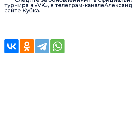
Следите за обновлениями в
официальн
турнира в «VK»
, в
телеграм-канале
Александ
сайте Кубка
.