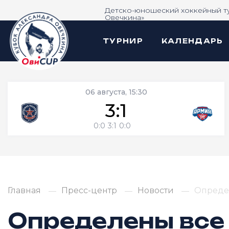
Детско-юношеский хоккейный т
Овечкина»
ТУРНИР
КАЛЕНДАРЬ
06 августа, 15:30
3:1
0:0
3:1
0:0
Главная
Пресс-центр
Новости
Опреде
Определены все