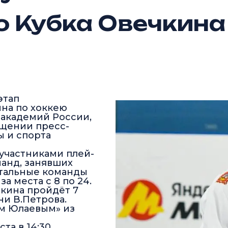
 Кубка Овечкина
этап
на по хоккею
академий России,
бщении пресс-
ы и спорта
участниками плей-
анд, занявших
стальные команды
а места с 8 по 24.
кина пройдёт 7
ни В.Петрова.
ом Юлаевым» из
а в 14:30.