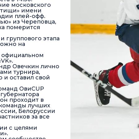
ние московского
Мытищи» имени
адии плей-офф.
лью» из Череповца,
ка померится
 группового этапа
можно на
в
официальном
«VK»
.
андр Овечкин лично
ами турнира,
 и оставил свой
оманд ОвиCUP
 губернатора
 он проходит в
 команды лучших
ссии, Белоруссии
частников за все
ии с целями
и».