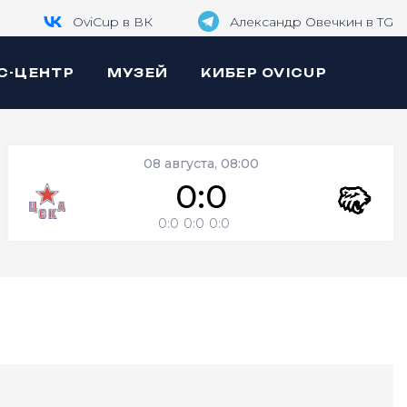
OviCup в ВК
Александр Овечкин в TG
С-ЦЕНТР
МУЗЕЙ
КИБЕР OVICUP
08 августа, 08:00
0:0
0:0
0:0
0:0