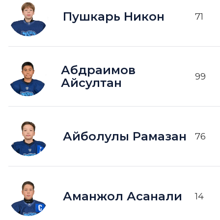
Пушкарь Никон
71
Абдраимов
99
Айсултан
Айболулы Рамазан
76
Аманжол Асанали
14