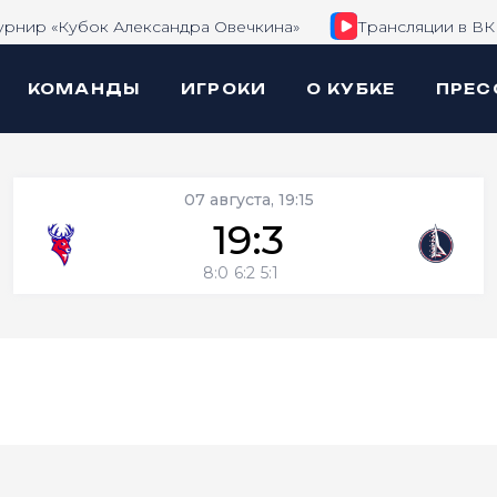
урнир «Кубок Александра Овечкина»
Трансляции в ВК
КОМАНДЫ
ИГРОКИ
О КУБКЕ
ПРЕС
07 августа, 19:15
19:3
8:0
6:2
5:1