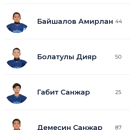
Байшалов Амирлан
44
Болатулы Дияр
50
Габит Санжар
25
Демесин Санжар
87