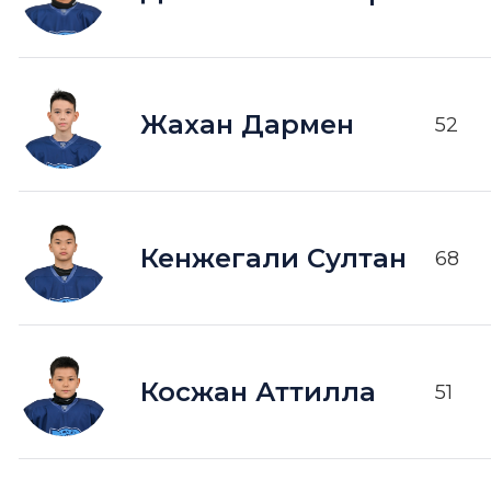
Жахан Дармен
52
Кенжегали Султан
68
Косжан Аттилла
51