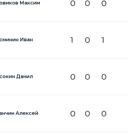
0
0
0
овиков Максим
1
0
1
сминин Иван
0
0
0
сокин Данил
0
0
0
анчин Алексей