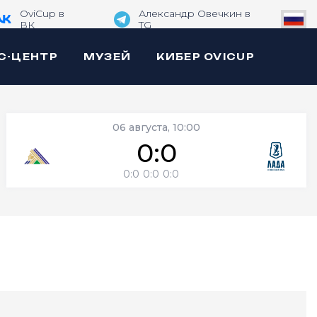
OviCup в
Александр Овечкин в
ВК
TG
С-ЦЕНТР
МУЗЕЙ
КИБЕР OVICUP
06 августа, 10:00
0:0
0:0
0:0
0:0