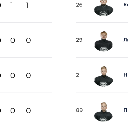
0
1
1
26
К
0
0
0
29
Л
0
0
0
2
Н
0
0
0
89
П