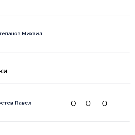
тепанов Михаил
ки
0
0
0
остев Павел