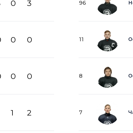
3
0
3
96
Н
0
0
0
11
О
0
0
0
8
О
1
2
7
Ч