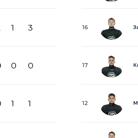
2
1
3
16
З
0
0
0
17
К
0
1
1
12
М