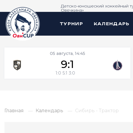
Детско-юношеский хоккейный т
Овечкина»
ТУРНИР
КАЛЕНДАРЬ
05 августа, 14:45
9:1
1:0
5:1
3:0
Главная
Календарь
Сибирь - Трактор