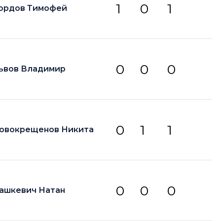
1
0
1
ордов Тимофей
0
0
0
ьвов Владимир
0
1
1
овокрещенов Никита
0
0
0
ашкевич Натан