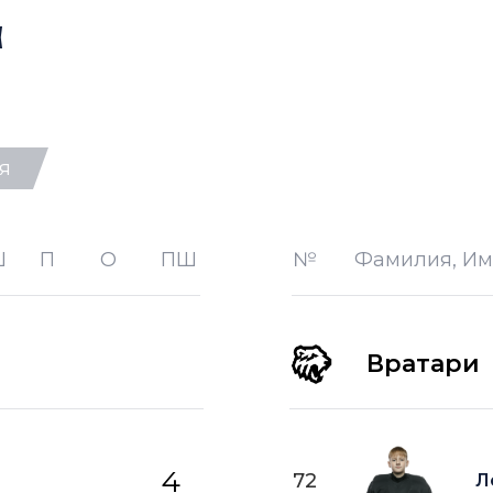
а
я
-1 —
шайба забитая в меньшинст
-2 —
шайба забитая в меньшинст
Ш
П
О
ПШ
№
Фамилия, Им
лице
+1 —
шайба забитая в большинст
+2 —
шайба забитая в большинс
Вратари
ПВ —
шайба забитая в пустые в
4
72
Л