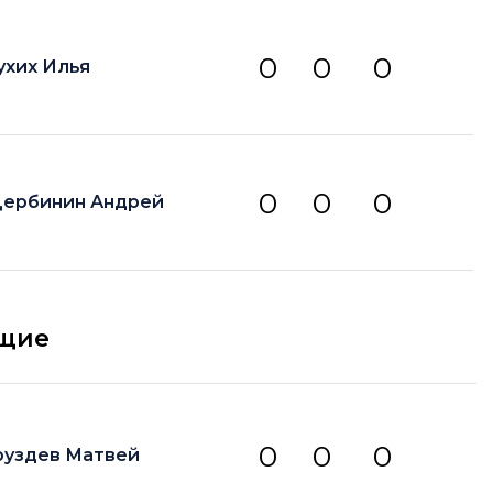
0
0
0
ухих Илья
0
0
0
ербинин Андрей
щие
0
0
0
руздев Матвей