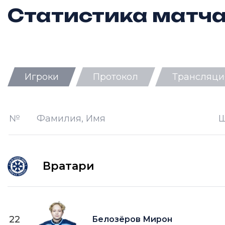
Статистика матч
Игроки
Протокол
Трансляци
Ш —
кол-во забитых шайб
П —
кол-во передач
№
Фамилия, Имя
О —
кол-во очков в турнирной таб
ПШ —
пропущенные шайбы
Вратари
22
Белозёров Мирон