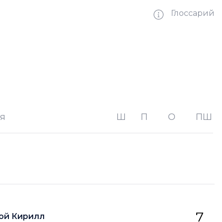
Глоссарий
ве без одного игрока на площадке
ве без двух игроков на площад
я
Ш
П
О
ПШ
ве на одного игрока на площадке
тве на двух игроков на площадке
орота
7
ой Кирилл