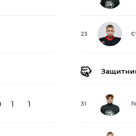
23
С
Защитни
0
1
1
31
Г