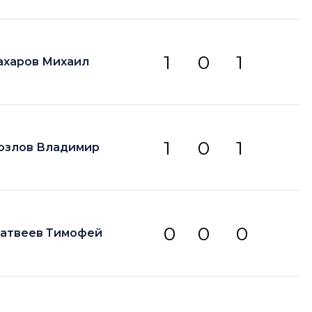
1
0
1
ахаров Михаил
1
0
1
озлов Владимир
0
0
0
атвеев Тимофей