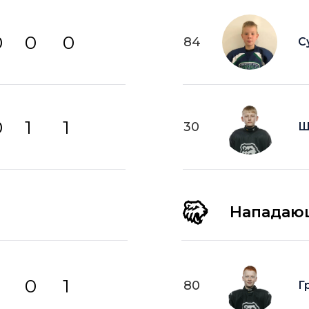
0
0
0
84
С
0
1
1
30
Щ
Нападаю
0
1
80
Г