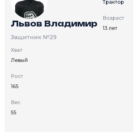
Трактор
Возраст
Львов Владимир
13 лет
Защитник
№29
Хват
Левый
Рост
165
Вес
55