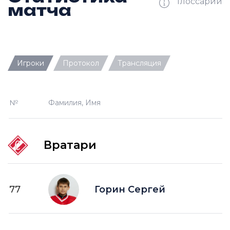
Глоссарий
матча
Ш —
кол-во забитых шайб
Игроки
Протокол
Трансляция
П —
кол-во передач
О —
кол-во очков в турнирной таблице
№
Фамилия, Имя
ПШ —
пропущенные шайбы
-1 —
шайба забитая в меньшинстве без одного
игрока на площадке
Вратари
-2 —
шайба забитая в меньшинстве без двух
игроков на площад
+1 —
шайба забитая в большинстве на одного
77
Горин Сергей
игрока на площадке
+2 —
шайба забитая в большинстве на двух
игроков на площадке