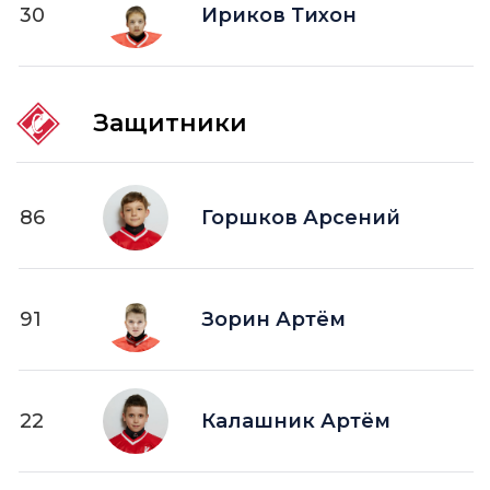
30
ПВ —
Ириков Тихон
шайба забитая в пустые ворота
Защитники
86
Горшков Арсений
91
Зорин Артём
22
Калашник Артём