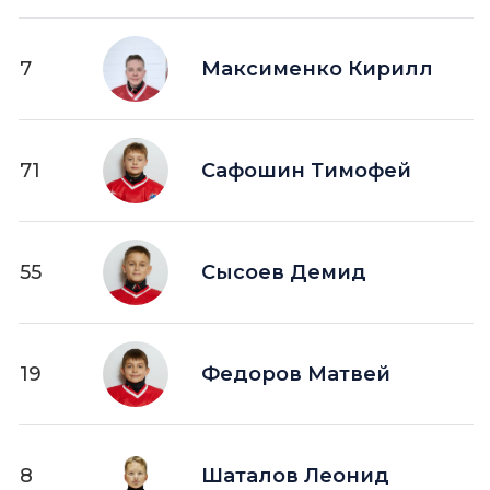
7
Максименко Кирилл
71
Сафошин Тимофей
55
Сысоев Демид
19
Федоров Матвей
8
Шаталов Леонид